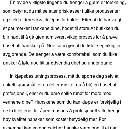
En av de viktigste tingene du trenger å gjøre er forskning,
som betyr at du må se etter prisklasser i ulike produsenter,
og sjekke deres kvalitet /pris forholdet. Etter at du har valgt
et par merker i tankene dine, hodet til store.At butikken du
blir nødt til å gå gjennom svært viktig prosess for å prøve
baseball hansker på. Noe som gjør at de føler seg riktig er
avgjørende. De trenger å være komfortabel, som du ikke
ønsker å føle noe litt unødvendig ubehag under game.
In kjøpsbeslutningsprosess, må du spørre deg selv et
enkelt spørsmål: er du (eller ønsker du å bli) en baseball
profesjonell, eller er du bare spille rundt for moro med
vennene dine? Hanskene som du kan kjøpe er forskjellig i
de to tilfellene, for åpen reasons.A profesjonell ville trenge
høy kvalitet hansker, som koster betydelig mer. For
eksempel kan en god catcher hanske være opp til et par