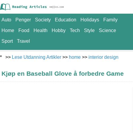
Auto
Penger
Society
Education
Holidays
Family
Home
Food
Health
Hobby
Tech
Style
Science
Sport
Travel
* >>
Lese Utdanning Artikler
>>
home
>>
interior design
Kjøp en Baseball Glove å forbedre Game