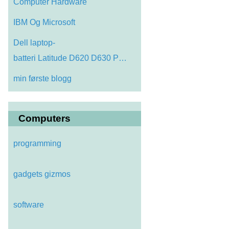
Computer Hardware
IBM Og Microsoft
Dell laptop-
batteri Latitude D620 D630 P…
min første blogg
Computers
programming
gadgets gizmos
software