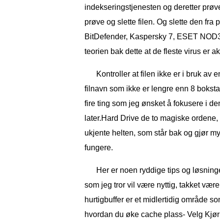
indekseringstjenesten og deretter prøve
prøve og slette filen. Og slette den fra
BitDefender, Kaspersky 7, ESET NOD32
teorien bak dette at de fleste virus er 
Kontroller at filen ikke er i bruk a
filnavn som ikke er lengre enn 8 bokstav
fire ting som jeg ønsket å fokusere i de
later.Hard Drive de to magiske ordene, h
ukjente helten, som står bak og gjør my
fungere.
Her er noen ryddige tips og løsni
som jeg tror vil være nyttig, takket vær
hurtigbuffer er et midlertidig område som
hvordan du øke cache plass- Velg Kjør