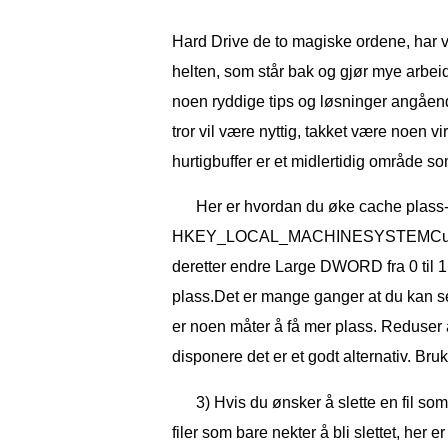
Hard Drive de to magiske ordene, har vær
helten, som står bak og gjør mye arbeid
noen ryddige tips og løsninger angåe
tror vil være nyttig, takket være noen v
hurtigbuffer er et midlertidig område som 
Her er hvordan du øke cache plass-
HKEY_LOCAL_MACHINESYSTEMCurrent
deretter endre Large DWORD fra 0 til 1. 
plass.Det er mange ganger at du kan se 
er noen måter å få mer plass. Reduser a
disponere det er et godt alternativ. B
3) Hvis du ønsker å slette en fil som
filer som bare nekter å bli slettet, her