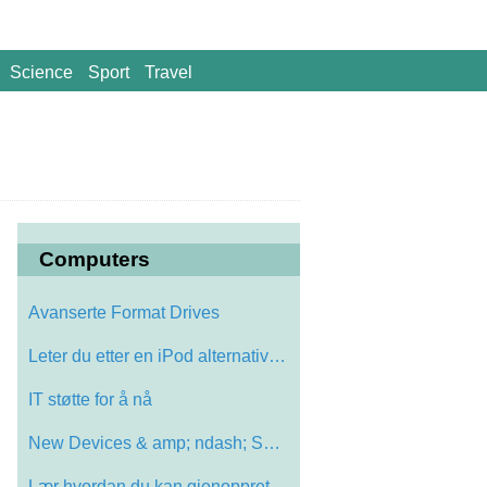
Science
Sport
Travel
Computers
Avanserte Format Drives
Leter du etter en iPod alternativ? Sjekk…
IT støtte for å nå
New Devices & amp; ndash; Seks Ideas
Lær hvordan du kan gjenopprette en slet…