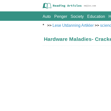
Auto
Penger
Society
Education
H
* >>
Lese Utdanning Artikler
>>
scien
Hardware Maladies- Crack