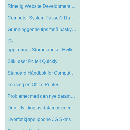
Rimelig Website Development Services
Computer System Passer? Du kanskje vil t…
Grunnleggende tips for å påskynde din …
IT-
opplæring i Storbritannia - Hvilken …
Slik løser Pc feil Quickly
Standard Håndbok for Computer Parts & a…
Leasing en Office Printer
Problemet med den nye datamaskinen eller…
Den Utvikling av datamaskiner
Hvorfor kjøpe Iphone 3G Skins