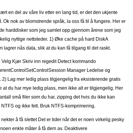
t en del av våre liv etter en lang tid, er det den ukjente
. Ok nok av blomstrende språk, la oss få til å fungere. Her er
nde harddisker som jeg samlet opp gjennom årene som jeg
irkelig nyttige nettsteder. 1) Øke cache på hard DiskA
lagrer nås data, slik at du kan få tilgang til det raskt.
 Velg Kjør Skriv inn regedit Detect kommando
ControlSetControlSession Manager Ledelse og
2) Lag mer ledig plass tilgjengelig fra eksisterende gratis
at du har mye ledig plass, men ikke alt er tilgjengelig. Her
ntall små filer som du har, zipping det hvis du ikke kan
ruk NTFS og ikke fett. Bruk NTFS-komprimering.
 nekter å få slettet Det er tider når det er noen virkelig pesky
 er noen enkle måter å få dem av. Deaktivere