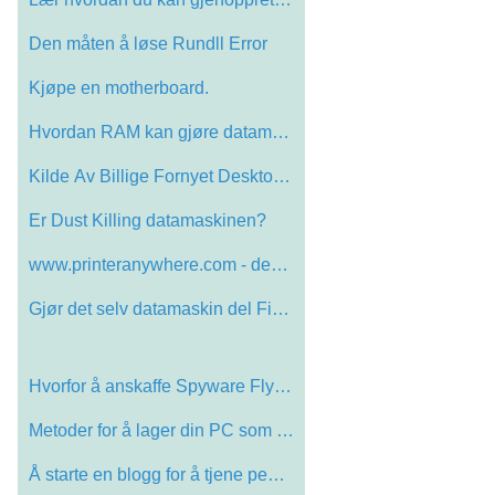
Den måten å løse Rundll Error
Kjøpe en motherboard.
Hvordan RAM kan gjøre datamaskinen Run …
Kilde Av Billige Fornyet Desktop, er hov…
Er Dust Killing datamaskinen?
www.printeranywhere.com - den beste serv…
Gjør det selv datamaskin del Five: Din …
Hvorfor å anskaffe Spyware Flytting Pro…
Metoder for å lager din PC som Swift Å…
Å starte en blogg for å tjene penger