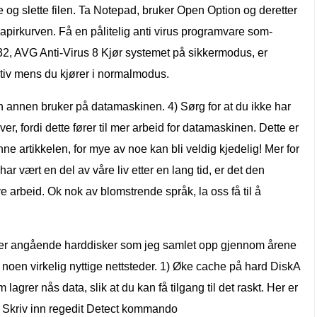
 og slette filen. Ta Notepad, bruker Open Option og deretter
 papirkurven. Få en pålitelig anti virus programvare som-
, AVG Anti-Virus 8 Kjør systemet på sikkermodus, er
aktiv mens du kjører i normalmodus.
v en annen bruker på datamaskinen. 4) Sørg for at du ikke har
er, fordi dette fører til mer arbeid for datamaskinen. Dette er
nne artikkelen, for mye av noe kan bli veldig kjedelig! Mer for
ar vært en del av våre liv etter en lang tid, er det den
e arbeid. Ok nok av blomstrende språk, la oss få til å
nger angående harddisker som jeg samlet opp gjennom årene
e noen virkelig nyttige nettsteder. 1) Øke cache på hard DiskA
 lagrer nås data, slik at du kan få tilgang til det raskt. Her er
 Skriv inn regedit Detect kommando