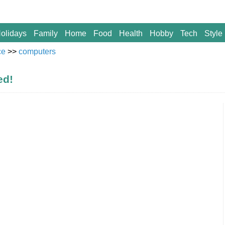
olidays
Family
Home
Food
Health
Hobby
Tech
Style
ce
>>
computers
ed!