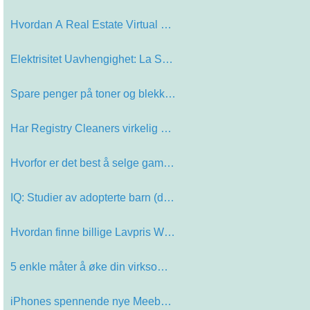
Hvordan A Real Estate Virtual Assis…
Elektrisitet Uavhengighet: La Solar…
Spare penger på toner og blekkpatr…
Har Registry Cleaners virkelig hjel…
Hvorfor er det best å selge gamle …
IQ: Studier av adopterte barn (del …
Hvordan finne billige Lavpris Web H…
5 enkle måter å øke din virksomh…
iPhones spennende nye Meebo app.