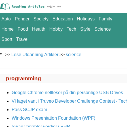
Auto
Penger
Society
Education
Holidays
Family
Home
Food
Health
Hobby
Tech
Style
Science
Sport
Travel
* >>
Lese Utdanning Artikler
>>
science
programming
Google Chrome nettleser på din personlige USB Drives
Vi laget vant i Truveo Developer Challenge Contest - T
Pass SCJP exam
Windows Presentation Foundation (WPF)
Swap variabler verdier i PHP