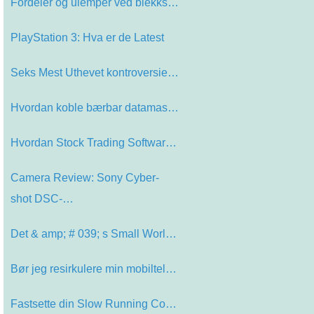
Fordeler og ulemper ved blekkskrive…
PlayStation 3: Hva er de Latest
Seks Mest Uthevet kontroversielle s…
Hvordan koble bærbar datamaskin ti…
Hvordan Stock Trading Software kan …
Camera Review: Sony Cyber-
shot DSC-…
Det & amp; # 039; s Small World Aft…
Bør jeg resirkulere min mobiltelef…
Fastsette din Slow Running Computer…