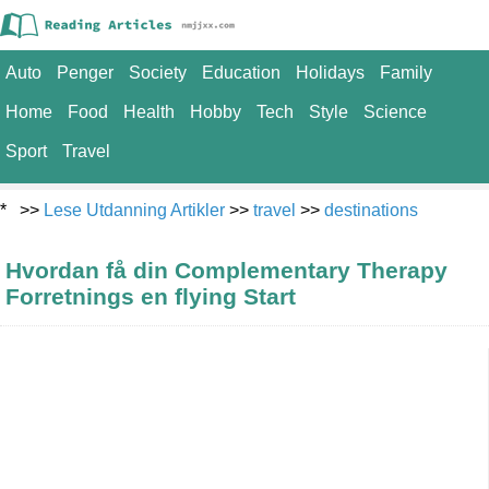
Auto
Penger
Society
Education
Holidays
Family
Home
Food
Health
Hobby
Tech
Style
Science
Sport
Travel
* >>
Lese Utdanning Artikler
>>
travel
>>
destinations
Hvordan få din Complementary Therapy
Forretnings en flying Start