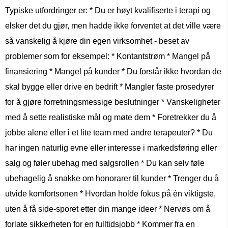
Typiske utfordringer er: * Du er høyt kvalifiserte i terapi og
elsker det du gjør, men hadde ikke forventet at det ville være
så vanskelig å kjøre din egen virksomhet - beset av
problemer som for eksempel: * Kontantstrøm * Mangel på
finansiering * Mangel på kunder * Du forstår ikke hvordan de
skal bygge eller drive en bedrift * Mangler faste prosedyrer
for å gjøre forretningsmessige beslutninger * Vanskeligheter
med å sette realistiske mål og møte dem * Foretrekker du å
jobbe alene eller i et lite team med andre terapeuter? * Du
har ingen naturlig evne eller interesse i markedsføring eller
salg og føler ubehag med salgsrollen * Du kan selv føle
ubehagelig å snakke om honorarer til kunder * Trenger du å
utvide komfortsonen * Hvordan holde fokus på én viktigste,
uten å få side-sporet etter din mange ideer * Nervøs om å
forlate sikkerheten for en fulltidsjobb * Kommer fra en