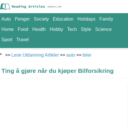
Auto
Penger
Society
Education
Holidays
Family
Home
Food
Health
Hobby
Tech
Style
Science
Sport
Travel
* >>
Lese Utdanning Artikler
>>
auto
>>
biler
Ting å gjøre når du kjøper Bilforsikring