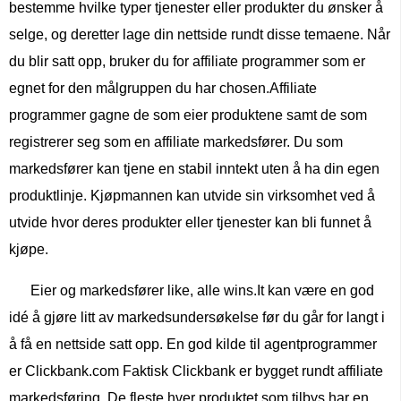
bestemme hvilke typer tjenester eller produkter du ønsker å
selge, og deretter lage din nettside rundt disse temaene. Når
du blir satt opp, bruker du for affiliate programmer som er
egnet for den målgruppen du har chosen.Affiliate
programmer gagne de som eier produktene samt de som
registrerer seg som en affiliate markedsfører. Du som
markedsfører kan tjene en stabil inntekt uten å ha din egen
produktlinje. Kjøpmannen kan utvide sin virksomhet ved å
utvide hvor deres produkter eller tjenester kan bli funnet å
kjøpe.
Eier og markedsfører like, alle wins.It kan være en god
idé å gjøre litt av markedsundersøkelse før du går for langt i
å få en nettside satt opp. En god kilde til agentprogrammer
er Clickbank.com Faktisk Clickbank er bygget rundt affiliate
markedsføring. De fleste hver produktet som tilbys har en