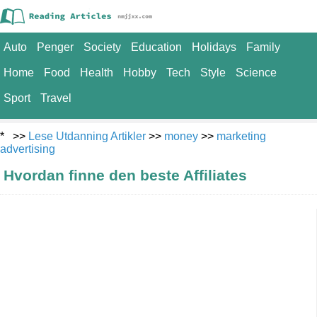
Auto
Penger
Society
Education
Holidays
Family
Home
Food
Health
Hobby
Tech
Style
Science
Sport
Travel
* >>
Lese Utdanning Artikler
>>
money
>>
marketing
advertising
Hvordan finne den beste Affiliates