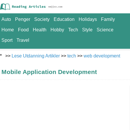
Auto
Penger
Society
Education
Holidays
Family
Home
Food
Health
Hobby
Tech
Style
Science
Sport
Travel
* >>
Lese Utdanning Artikler
>>
tech
>>
web development
Mobile Application Development