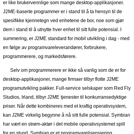
er like brukervennlige som mange desktop-applikasjoner.
J2ME-baserte programmer er i stand til å ta hensyn til de
spesifikke kjennetegn ved enhetene de bor, noe som gjør
dem i stand til å utnytte hver enhet til sitt fulle potensial. I
summering, er J2ME standard for mobil utvikling i dag - med
en følge av programvareleverandører, forbrukere,
programmerere, og markedsførere.
Selv om programmerere er ikke så vanlig som de er for
desktop-applikasjoner, mange firmaer tilbyr flotte J2ME
programutvikling pakker. Full-service selskaper som Red Fly
Studios, Irland, tilbyr J2ME tjenester til konkurransedyktige
priser. Når dette kombineres med et kraftig operativsystem,
kan J2ME virkelig begynne å nå sitt fulle potensial. Symbian
har vært en strøm-aktør i det mobile operativsystemet spill
for en stund. Symbian er et programvarelisensiering