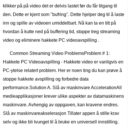
klikker på på video det er delvis lastet før du får tilgang til
den. Dette er kjent som "bufring". Dette hjelper deg til å laste
inn og spille av videoen umiddelbart. Nå kan ta en titt på
hvordan å kutte ned på buffering tid, stoppe treg streaming
video og eliminere hakkete PC videoavspilling .
Common Streaming Video ProblemsProblem # 1:
Hakkete PC Videoavspilling - Hakkete video er vanligvis en
PC-ytelse relatert problem. Her er noen ting du kan prøve å
stoppe hakkete avspilling og forbedre data
performance.Solution A. Slå av maskinvare AccelerationAll
medieapplikasjoner krever ulike aspekter av datamaskinens
maskinvare. Avhengig av oppgaven, kan kravene endres.
Slå av maskinvareakselerasjon Tillater appen å stille krav
selv og ikke bli tvunget til å bruke en universell innstilling.