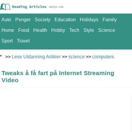
Auto
Penger
Society
Education
Holidays
Family
Home
Food
Health
Hobby
Tech
Style
Science
Sport
Travel
* >>
Lese Utdanning Artikler
>>
science
>>
computers
Tweaks å få fart på Internet Streaming
Video