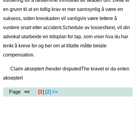
vurdering for å bestemme innholdet av skaden din. Dette er
en grunn til at en tidlig krav er mer sannsynlig å være en
suksess, siden kneskaden vil vanligvis være lettere å
vurdere snart etter accident.Schedule av lossesNext, vil din
advokat utarbeide en tidsplan for tap, som viser hva du har
tenkt å kreve for og ber om at tiltalte måtte betale
compensation.
Claim akseptert /hevder disputedThe kravet er da enten
akseptert
Page
<<
[1]
[2]
>>