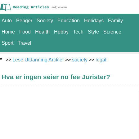
Auto
Penger
Society
Education
Holidays
Family
Home
Food
Health
Hobby
Tech
Style
Science
Sport
Travel
* >>
Lese Utdanning Artikler
>>
society
>>
legal
Hva er ingen seier no fee Jurister?