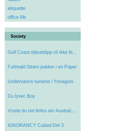
etiquette
office life
Society
Gulf Coast oljeutslipp vil ikke bli…
Fullmakt Strøm pakker i en Paper
Undervanns ruinene i Yonaguni
Du lyver, Boy
Visste du om felles arv Australia o…
IGNORANCY Cubed Del 3