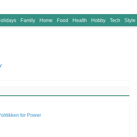
olidays
Family
Home
Food
Health
Hobby
Tech
Style
y
olitikken for Power