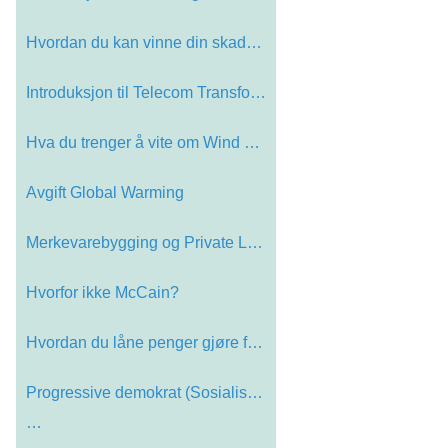
Hvordan du kan vinne din skade sak
Introduksjon til Telecom Transforme…
Hva du trenger å vite om Wind Powe…
Avgift Global Warming
Merkevarebygging og Private Label R…
Hvorfor ikke McCain?
Hvordan du låne penger gjøre for …
Progressive demokrat (Sosialistisk)
…