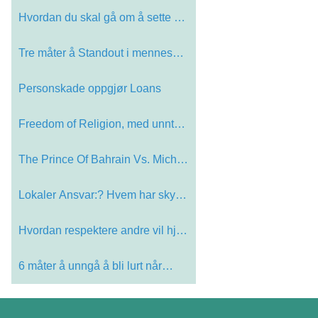
Hvordan du skal gå om å sette opp…
Tre måter å Standout i menneskeme…
Personskade oppgjør Loans
Freedom of Religion, med unntak for…
The Prince Of Bahrain Vs. Michael J…
Lokaler Ansvar:? Hvem har skylda
Hvordan respektere andre vil hjelpe…
6 måter å unngå å bli lurt når…