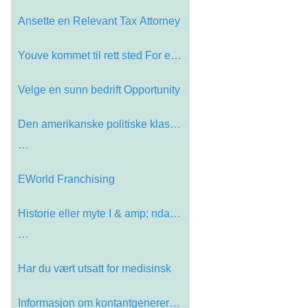
Ansette en Relevant Tax Attorney
Youve kommet til rett sted For en a…
Velge en sunn bedrift Opportunity
Den amerikanske politiske klassen -
…
EWorld Franchising
Historie eller myte I & amp; ndash;
…
Har du vært utsatt for medisinsk
Informasjon om kontantgenererende p…