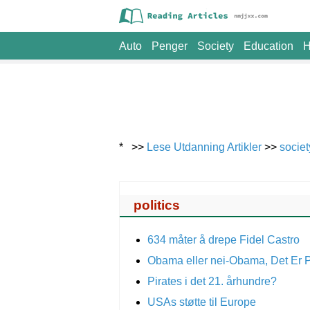
Auto
Penger
Society
Education
H
* >>
Lese Utdanning Artikler
>>
societ
politics
634 måter å drepe Fidel Castro
Obama eller nei-Obama, Det Er P
Pirates i det 21. århundre?
USAs støtte til Europe