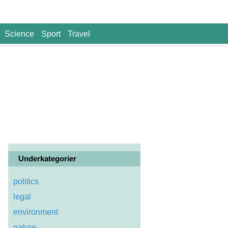
Science
Sport
Travel
Underkategorier
politics
legal
environment
nature