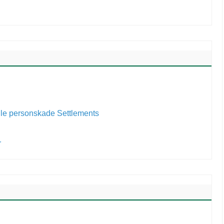
r
dle personskade Settlements
r