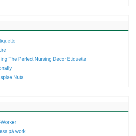
tiquette
ire
ing The Perfect Nursing Decor Etiquette
onally
 spise Nuts
o-Worker
ress på work