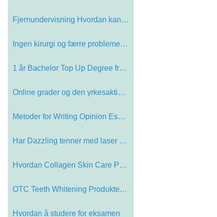
Fjernundervisning Hvordan kan du dr…
Ingen kirurgi og færre problemer, …
1 år Bachelor Top Up Degree fra en…
Online grader og den yrkesaktive be…
Metoder for Writing Opinion Essay
Har Dazzling tenner med laser Teeth…
Hvordan Collagen Skin Care Products…
OTC Teeth Whitening Produkter - Er …
Hvordan å studere for eksamen