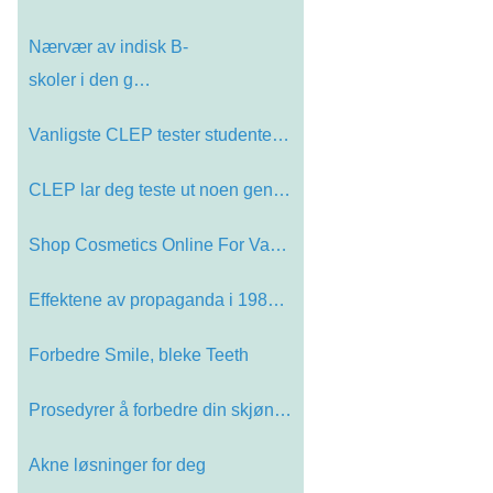
Nærvær av indisk B-
skoler i den g…
Vanligste CLEP tester studenter vel…
CLEP lar deg teste ut noen generell…
Shop Cosmetics Online For Vakre Bar…
Effektene av propaganda i 1984 - de…
Forbedre Smile, bleke Teeth
Prosedyrer å forbedre din skjønnh…
Akne løsninger for deg