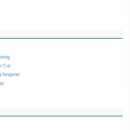
skning
r Cut
ig fungerer
Way