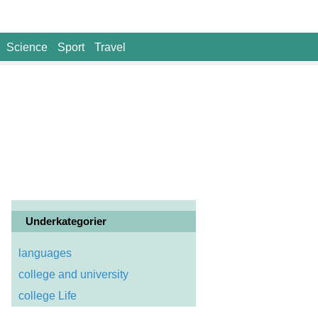
Science
Sport
Travel
Underkategorier
languages
college and university
college Life