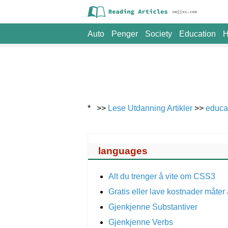
Auto
Penger
Society
Education
H
* >>
Lese Utdanning Artikler
>>
educa
languages
Alt du trenger å vite om CSS3
Gratis eller lave kostnader måte
Gjenkjenne Substantiver
Gjenkjenne Verbs