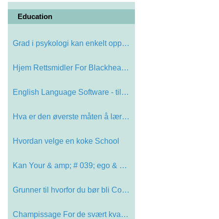
Education
Grad i psykologi kan enkelt oppnås…
Hjem Rettsmidler For Blackheads - H…
English Language Software - tiltale…
Hva er den øverste måten å lære…
Hvordan velge en koke School
Kan Your & amp; # 039; ego & amp; #…
Grunner til hvorfor du bør bli Col…
Champissage For de svært kvalm Cus…