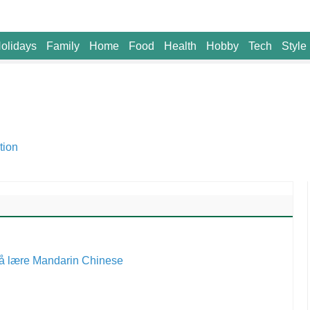
olidays
Family
Home
Food
Health
Hobby
Tech
Style
tion
r å lære Mandarin Chinese