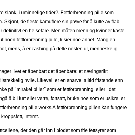
e slank, i uminnelige tider?. Fettforbrenning pille som
n. Skjønt, de fleste kamuflere sin prøve for å kutte av flab
t er definitivt en helsefare. Men måten menn og kvinner kaste
ut noen fettforbrenning pille, tilsier noe annet. Mang en
jackpot, mens, å encashing på dette nesten ur, menneskelig
ager livet er åpenbart det åpenbare: et næringsrikt
ilstrekkelig hvile. Likevel, er en snarvei alltid fristende enn
ke på "mirakel piller" som er fettforbrenning, eller i det
 å bli lurt eller verre, fortsatt, bruke noe som er usikre, er
tforbrenning pille works.A fettforbrenning pillen kan fungere
kroppsfett, internt.
ttcellene, der den går inn i blodet som frie fettsyrer som