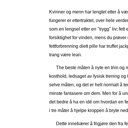
Kvinner og menn har lengtet etter å vær
fungerer er ettertraktet, over hele verde
som en lengsel etter en "trygg" liv; fet
forsiktighet for vinden, mens du prøver 
fettforbrenning diett pille har truffet 
trang være lean.
The beste måten å nyte en trim og m
kosthold, ledsaget av fysisk trening og t
selve måten, og det er helt normalt å ten
minste fantasere om dem. Men for å unngå
det bedre å ha en idé om hvordan en fet
i tre måter å hjelpe kroppen å bryte ned 
Dette innebærer å frigjøre den fra fe