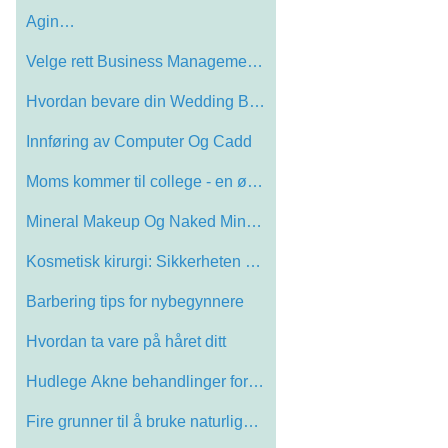
Agin…
Velge rett Business Management School
Hvordan bevare din Wedding Bouquet For A…
Innføring av Computer Og Cadd
Moms kommer til college - en økende tre…
Mineral Makeup Og Naked Minerals
Kosmetisk kirurgi: Sikkerheten kommer Fi…
Barbering tips for nybegynnere
Hvordan ta vare på håret ditt
Hudlege Akne behandlinger for en garante…
Fire grunner til å bruke naturlige hudp…