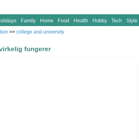
olidays
Family
Home
Food
Health
Hobby
Tech
Style
tion
>>
college and university
virkelig fungerer