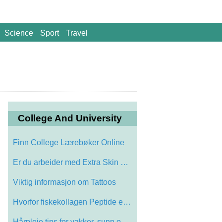
Science
Sport
Travel
College And University
Finn College Lærebøker Online
Er du arbeider med Extra Skin Siden mist…
Viktig informasjon om Tattoos
Hvorfor fiskekollagen Peptide er trygt å…
Hårpleie tips for vakker, sunn og skinn…