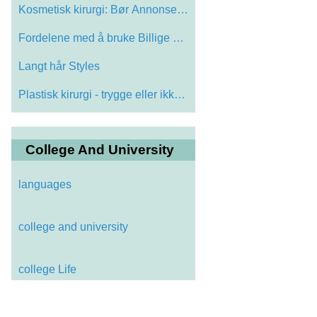
Kosmetisk kirurgi: Bør Annonser Carry h…
Fordelene med å bruke Billige Textbooks
Langt hår Styles
Plastisk kirurgi - trygge eller ikke try…
College And University
languages
college and university
college Life