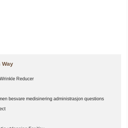
wn Way
 Wrinkle Reducer
en besvare medisinering administrasjon questions
ect