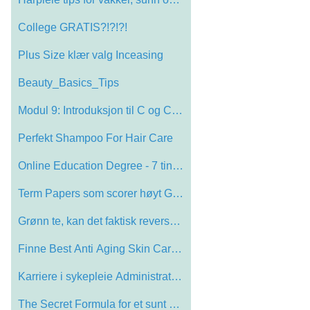
College GRATIS?!?!?!
Plus Size klær valg Inceasing
Beauty_Basics_Tips
Modul 9: Introduksjon til C og C ++
Perfekt Shampoo For Hair Care
Online Education Degree - 7 ting du må …
Term Papers som scorer høyt Grades
Grønn te, kan det faktisk reversere ald…
Finne Best Anti Aging Skin Care Treatmen…
Karriere i sykepleie Administration
The Secret Formula for et sunt Anti-