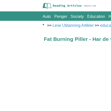
Auto
Penger
Society
Education
H
* >>
Lese Utdanning Artikler
>>
educa
Fat Burning Piller - Har de 