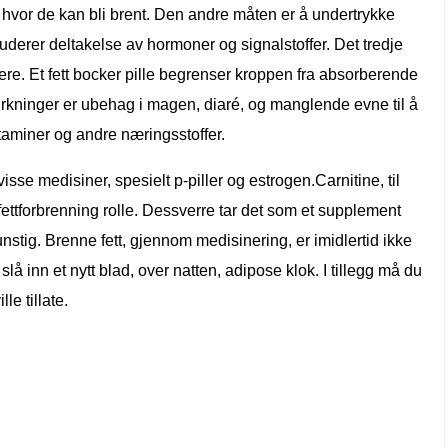
e hvor de kan bli brent. Den andre måten er å undertrykke
uderer deltakelse av hormoner og signalstoffer. Det tredje
kere. Et fett bocker pille begrenser kroppen fra absorberende
virkninger er ubehag i magen, diaré, og manglende evne til å
taminer og andre næringsstoffer.
 visse medisiner, spesielt p-piller og estrogen.Carnitine, til
n fettforbrenning rolle. Dessverre tar det som et supplement
unstig. Brenne fett, gjennom medisinering, er imidlertid ikke
lå inn et nytt blad, over natten, adipose klok. I tillegg må du
le tillate.