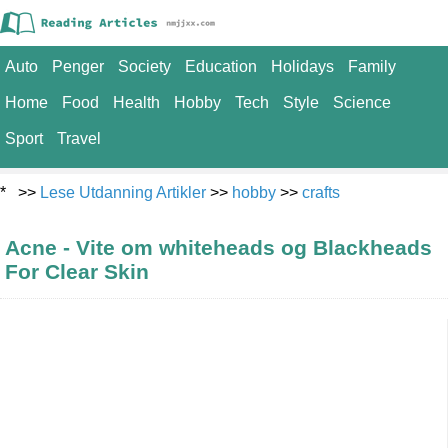
Auto
Penger
Society
Education
Holidays
Family
Home
Food
Health
Hobby
Tech
Style
Science
Sport
Travel
* >>
Lese Utdanning Artikler
>>
hobby
>>
crafts
Acne - Vite om whiteheads og Blackheads
For Clear Skin