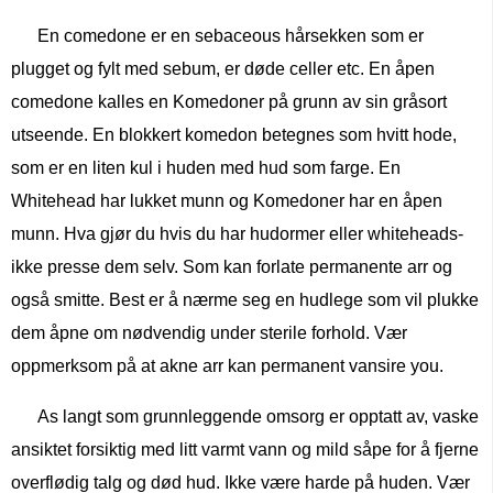
En comedone er en sebaceous hårsekken som er
plugget og fylt med sebum, er døde celler etc. En åpen
comedone kalles en Komedoner på grunn av sin gråsort
utseende. En blokkert komedon betegnes som hvitt hode,
som er en liten kul i huden med hud som farge. En
Whitehead har lukket munn og Komedoner har en åpen
munn. Hva gjør du hvis du har hudormer eller whiteheads-
ikke presse dem selv. Som kan forlate permanente arr og
også smitte. Best er å nærme seg en hudlege som vil plukke
dem åpne om nødvendig under sterile forhold. Vær
oppmerksom på at akne arr kan permanent vansire you.
As langt som grunnleggende omsorg er opptatt av, vaske
ansiktet forsiktig med litt varmt vann og mild såpe for å fjerne
overflødig talg og død hud. Ikke være harde på huden. Vær