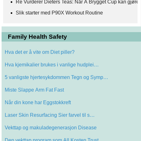
Re Vurderer Dieters Teas: Når A Brygget Cup kan gjøre
Slik starter med P90X Workout Routine
Family Health Safety
Hva det er å vite om Diet piller?
Hva kjemikalier brukes i vanlige hudplei…
5 vanligste hjertesykdommen Tegn og Symp…
Miste Slappe Arm Fat Fast
Når din kone har Eggstokkreft
Laser Skin Resurfacing Sier farvel til s…
Vekttap og makuladegenerasjon Disease
Den vekttap program som All Kosten Trust…