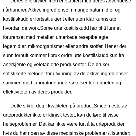
Deres effektivitet, men er etablert med deres anvendelse
i århundrer. Aktive ingredienser i mange naturmidler og
kosttilskudd er fortsatt ukjent eller uten klar kunnskap
hvordan de work.Some urte kosttilskudd har blitt funnet
forurenset med metaller, umerkede reseptbelagte
legemidler, mikroorganismer eller andre stoffer. Her er der
sunn fornuft kommer i bruk ordre urte kosttilskudd kun fra
anerkjente og veletablerte produsenter. De bruker
sofistikerte metoder for utvinning av de aktive ingredienser
sammen med laboratorieundersøkelser for renheten og
effektiviteten av deres produkter.
Dette sikrer deg i kvaliteten på product.Since meste av
urteprodukter ikke er klinisk testet, kan de føre til visse
helseproblemer. Det kan ikke være lurt å ta urteprodukter
hvis du har noen av disse medisinske problemer /tilstander: