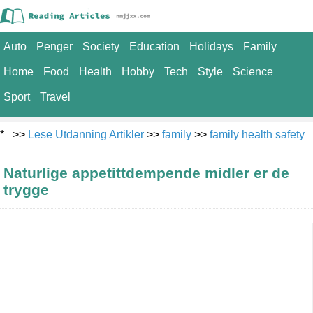
Auto
Penger
Society
Education
Holidays
Family
Home
Food
Health
Hobby
Tech
Style
Science
Sport
Travel
* >>
Lese Utdanning Artikler
>>
family
>>
family health safety
Naturlige appetittdempende midler er de
trygge