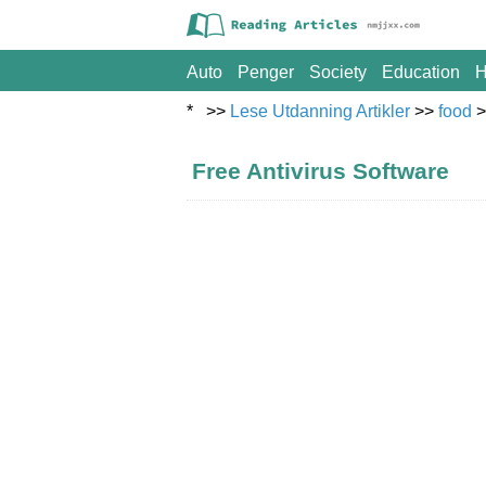
Auto
Penger
Society
Education
H
* >>
Lese Utdanning Artikler
>>
food
>
Free Antivirus Software