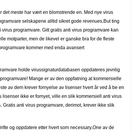
r det meste har vært en blomstrende en. Med nye virus
ogramvare selskapene alltid sikret gode revenues.But ting
 virus programvare. Gitt gratis anti virus programvare kan
e motparter, men de likevel er ganske bra for de fleste
rus programvare kommer med enda avansert
ogramvare holde virussignaturdatabasen oppdateres jevnlig
s programvare! Mange er av den oppfatning at kommersielle
leste av dem krever fornyelse av lisenser hvert år ved å be en
 lisenser ikke er fornyet, ville en slik kommersiell anti virus
 Gratis anti virus programvare, derimot, krever ikke slik
, drifte og oppdatere etter hvert som necessary.One av de