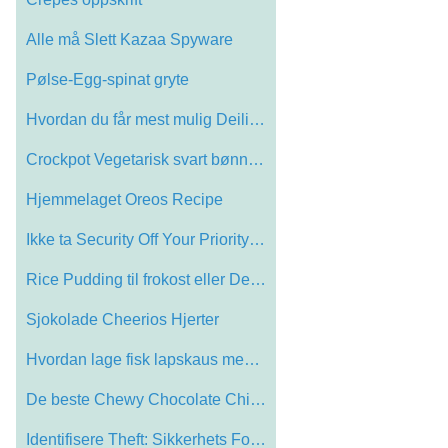
Alle må Slett Kazaa Spyware
Pølse-Egg-spinat gryte
Hvordan du får mest mulig Deilig Guacam…
Crockpot Vegetarisk svart bønne oppskri…
Hjemmelaget Oreos Recipe
Ikke ta Security Off Your Priority List
Rice Pudding til frokost eller Dessert
Sjokolade Cheerios Hjerter
Hvordan lage fisk lapskaus med Paprika
De beste Chewy Chocolate Chip Cookies Ev…
Identifisere Theft: Sikkerhets For en di…