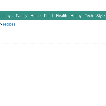
olidays
Family
Home
Food
Health
Hobby
Tech
Style
>
recipes