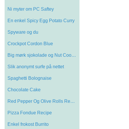
Ni myter om PC Saftey
En enkel Spicy Egg Potato Curry
Spyware og du
Crockpot Cordon Blue
Big mørk sjokolade og Nut Cookies
Slik anonymt surfe på nettet
Spaghetti Bolognaise
Chocolate Cake
Red Pepper Og Olive Rolls Recipe
Pizza Fondue Recipe
Enkel frokost Burrito