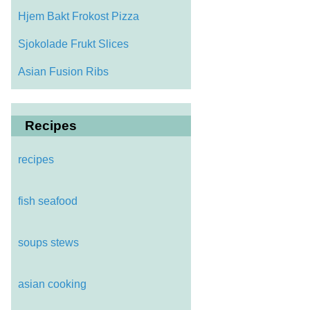
Hjem Bakt Frokost Pizza
Sjokolade Frukt Slices
Asian Fusion Ribs
Recipes
recipes
fish seafood
soups stews
asian cooking