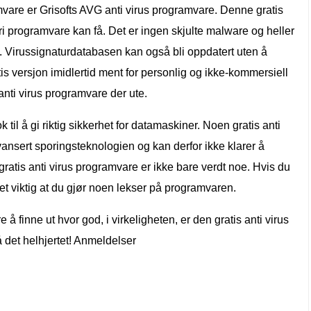
mvare er Grisofts AVG anti virus programvare. Denne gratis
ri programvare kan få. Det er ingen skjulte malware og heller
t. Virussignaturdatabasen kan også bli oppdatert uten å
tis versjon imidlertid ment for personlig og ikke-kommersiell
nti virus programvare der ute.
 til å gi riktig sikkerhet for datamaskiner. Noen gratis anti
nsert sporingsteknologien og kan derfor ikke klarer å
gratis anti virus programvare er ikke bare verdt noe. Hvis du
 det viktig at du gjør noen lekser på programvaren.
å finne ut hvor god, i virkeligheten, er den gratis anti virus
 det helhjertet! Anmeldelser